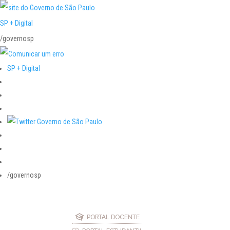
SP + Digital
/governosp
SP + Digital
/governosp
PORTAL DOCENTE