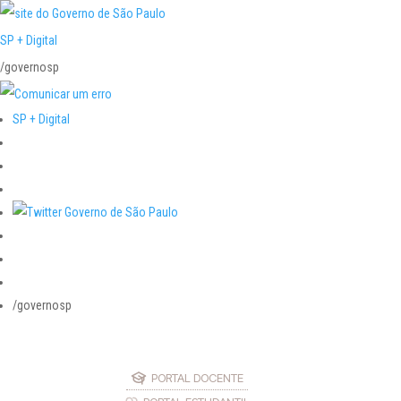
SP + Digital
/governosp
SP + Digital
/governosp
PORTAL DOCENTE