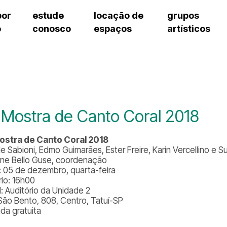
por
estude
locação de
grupos
o
conosco
espaços
artísticos
teatro procópio ferreira
artes cênicas
grupos artísticos de bolsistas
fale cono
salão villa-lobos
música
grupos pedagógicos – sede
pergunta
erto
auditório unidade chiquinha gonzaga
processo seletivo
grupos pedagógicos – polo
como che
orientações para locação
visite o c
equipe té
assessori
 Mostra de Canto Coral 2018
trabalhe 
ostra de Canto Coral 2018
le Sabioni, Edmo Guimarães, Ester Freire, Karin Vercellino e 
tine Bello Guse, coordenação
: 05 de dezembro, quarta-feira
rio: 16h00
l: Auditório da Unidade 2
São Bento, 808, Centro, Tatuí-SP
ada gratuita