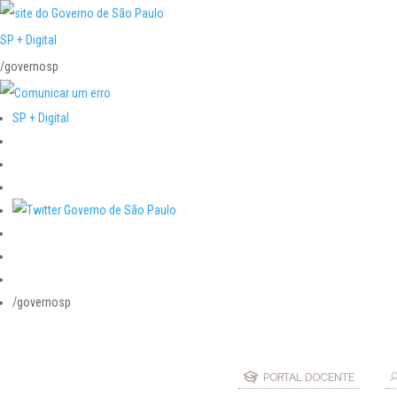
SP + Digital
/governosp
SP + Digital
/governosp
PORTAL DOCENTE