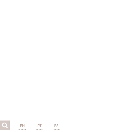
EN
PT
ES