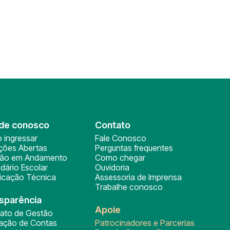
de conosco
Contato
 ingressar
Fale Conosco
ições Abertas
Perguntas frequentes
ção em Andamento
Como chegar
dário Escolar
Ouvidoria
ficação Técnica
Assessoria de Imprensa
Trabalhe conosco
sparência
Apoie
rato de Gestão
tação de Contas
Patrocinadores e Parcerias