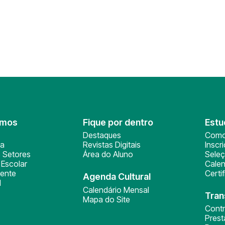
omos
Fique por dentro
Estu
Destaques
Como
ça
Revistas Digitais
Inscr
 Setores
Área do Aluno
Sele
Escolar
Calen
ente
Certi
Agenda Cultural
l
Calendário Mensal
Tran
Mapa do Site
Cont
Pres