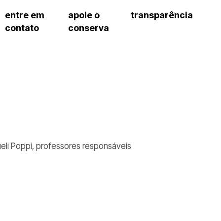
entre em
apoie o
transparência
contato
conserva
sco
patrocinadores e parcerias
contrato de gestão
s frequentes
doações de pessoa jurídica
prestação de contas
gar
doações de pessoa física
recursos humanos
onservatório
nota fiscal paulista (nfp)
compras e serviços
cnica social
a de imprensa
conosco
Sueli Poppi, professores responsáveis