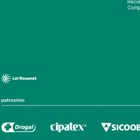
Recu
Comp