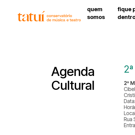
quem
fique 
somos
dentr
histórico
agenda cultural
governança
calendário escolar
unidades e setores
programas de conc
regimento escolar
revistas digitais
corpo docente
espaço estudantil
2ª
Agenda
Cultural
2ª M
Cibe
Cris
Data
Horá
Loca
Rua 
Entr