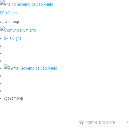
SP + Digital
/governosp
SP + Digital
/governosp
PORTAL DOCENTE