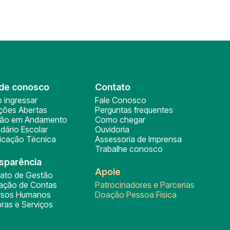
de conosco
Contato
 ingressar
Fale Conosco
ições Abertas
Perguntas frequentes
ção em Andamento
Como chegar
dário Escolar
Ouvidoria
ficação Técnica
Assessoria de Imprensa
Trabalhe conosco
sparência
Apoie
rato de Gestão
tação de Contas
Patrocinadores e Parcerias
rsos Humanos
Doação Pessoa Física
ras e Serviços