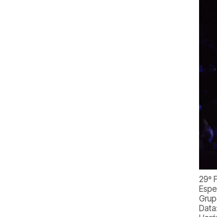
29º 
Espe
Grup
Data