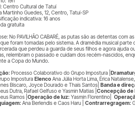
io: 19h
: Centro Cultural de Tatuí
a Martinho Guedes, 12, Centro, Tatuí-SP
ificação indicativa: 16 anos
ada gratuita
pse: No
PAVILHÃO CABARÉ
, as putas são as detentas com as 
s que foram tomadas pelo sistema. A dramédia musical parte
rcerada que perdeu a guarda de seus filhos e agora ajuda o
as, relembram o passado e cuidam dos recém-nascidos, enq
nte a Copa do Mundo.
ção:
Processo Colaborativo do Grupo Impostura |
Dramatur
rupo Impostura
Elenco
Ana Júlia Horta Lima, Érica Natalense
nes Bíscaro, Joyce Dourado e Thaís Santos|
Banda e direç
eus Dutra, Rafael Gelfuso e Yasmin Matias |
Concepção de 
eus Ramos |
Operação de luz:
Yasmin Florentino|
Operaçã
uiagem:
Ana Berlendis e Caos Haru |
Contrarregragem:
G