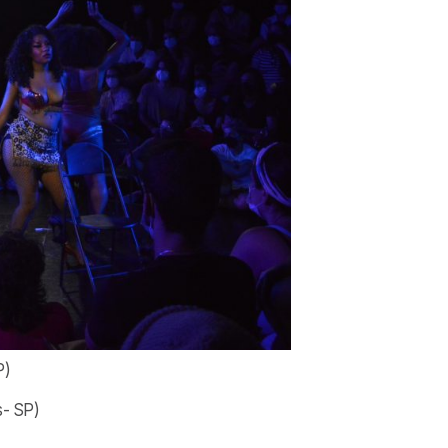
P)
s- SP)