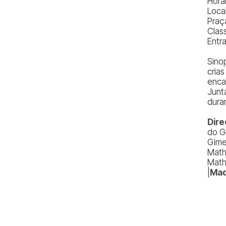
Horár
Local
Praç
Class
Entr
Sino
cria
enca
Junt
dura
Dire
do G
Gime
Math
Math
|
Maq