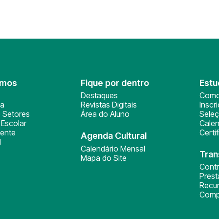
omos
Fique por dentro
Estu
Destaques
Como
ça
Revistas Digitais
Inscr
 Setores
Área do Aluno
Sele
Escolar
Calen
ente
Certi
Agenda Cultural
l
Calendário Mensal
Tran
Mapa do Site
Cont
Pres
Recu
Comp