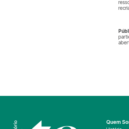
ress
recr
Públ
part
aber
Quem S