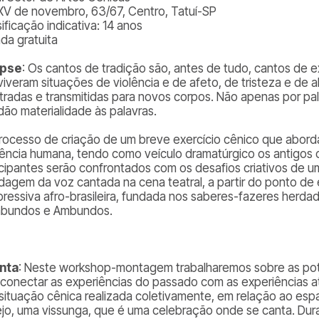
XV de novembro, 63/67, Centro, Tatuí-SP
ificação indicativa: 14 anos
ada gratuita
opse
: Os cantos de tradição são, antes de tudo, cantos de e
viveram situações de violência e de afeto, de tristeza e de 
stradas e transmitidas para novos corpos. Não apenas por pa
dão materialidade às palavras.
rocesso de criação de um breve exercício cênico que abordar
tência humana, tendo como veículo dramatúrgico os antigos
icipantes serão confrontados com os desafios criativos de u
dagem da voz cantada na cena teatral, a partir do ponto de
pressiva afro-brasileira, fundada nos saberes-fazeres herd
bundos e Ambundos.
nta
: Neste workshop-montagem trabalharemos sobre as po
 conectar as experiências do passado com as experiências a
situação cênica realizada coletivamente, em relação ao es
ejo, uma vissunga, que é uma celebração onde se canta. Dura