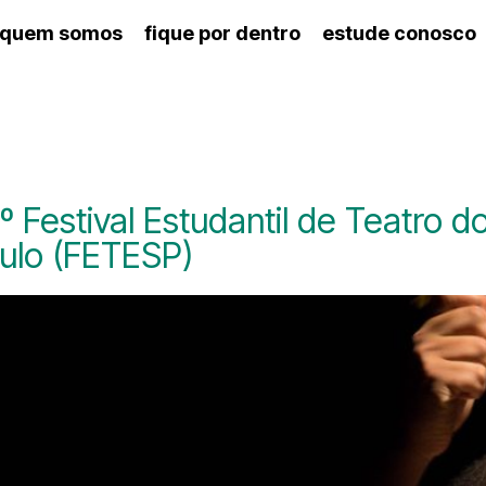
quem somos
fique por dentro
estude conosco
ico
agenda cultural
artes cênicas
nança
calendário escolar
des e setores
programas de concerto
ento escolar
revistas digitais
 docente
espaço estudantil
º Festival Estudantil de Teatro 
ulo (FETESP)