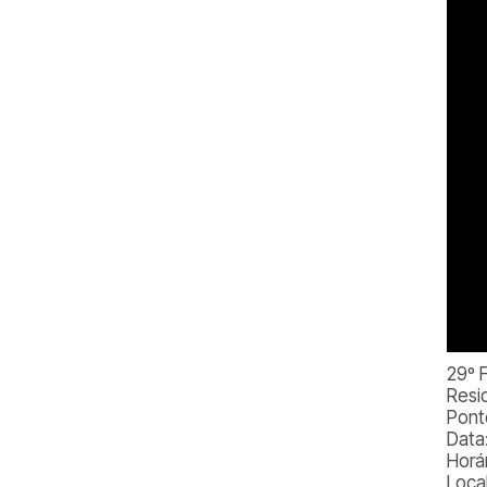
29º 
Resi
Pont
Data:
Horár
Loca