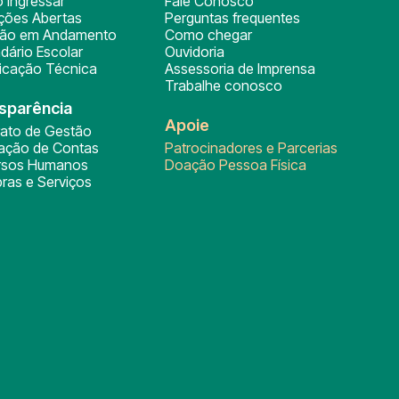
 ingressar
Fale Conosco
ições Abertas
Perguntas frequentes
ção em Andamento
Como chegar
dário Escolar
Ouvidoria
ficação Técnica
Assessoria de Imprensa
Trabalhe conosco
sparência
Apoie
rato de Gestão
tação de Contas
Patrocinadores e Parcerias
rsos Humanos
Doação Pessoa Física
ras e Serviços