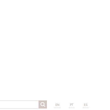
EN
PT
ES