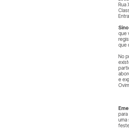
Rua 
Class
Entr
Sin
que 
regi
que 
No p
exis
part
abor
e ex
Ovim
Eme
para
uma 
fest