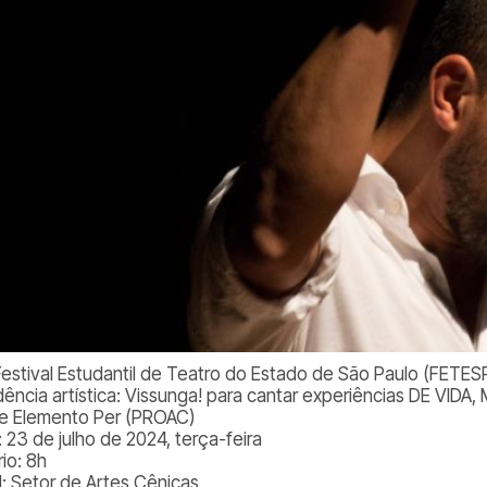
Festival Estudantil de Teatro do Estado de São Paulo (FETES
dência artística: Vissunga! para cantar experiências DE VID
e Elemento Per (PROAC)
 23 de julho de 2024, terça-feira
io: 8h
l: Setor de Artes Cênicas