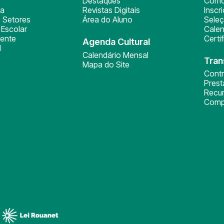
Destaques
Como
ça
Revistas Digitais
Inscr
 Setores
Área do Aluno
Sele
Escolar
Calen
ente
Certi
Agenda Cultural
l
Calendário Mensal
Tran
Mapa do Site
Cont
Pres
Recu
Comp