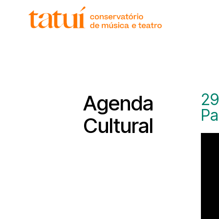
histór
gover
unida
regim
corpo
29
Agenda
Pa
Cultural