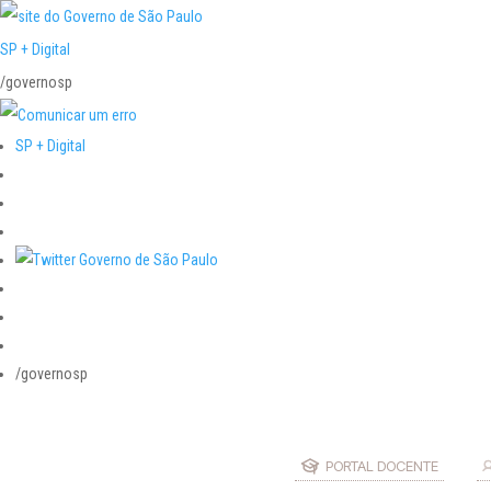
SP + Digital
/governosp
SP + Digital
/governosp
PORTAL DOCENTE