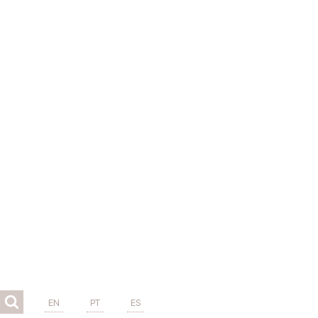
EN
PT
ES