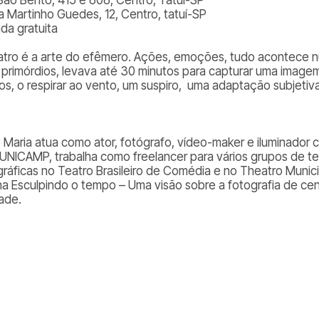
a Martinho Guedes, 12, Centro, tatuí-SP
ada gratuita
atro é a arte do efêmero. Ações, emoções, tudo acontece num
 primórdios, levava até 30 minutos para capturar uma image
hos, o respirar ao vento, um suspiro, uma adaptação subjetiv
 Maria
atua como ator, fotógrafo, vídeo-maker e iluminador
 UNICAMP, trabalha como freelancer para vários grupos de t
gráficas no Teatro Brasileiro de Comédia e no Theatro Munici
ina Esculpindo o tempo – Uma visão sobre a fotografia de cen
ade.