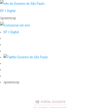
SP + Digital
/governosp
SP + Digital
/governosp
PORTAL DOCENTE