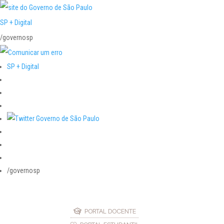
SP + Digital
/governosp
SP + Digital
/governosp
PORTAL DOCENTE