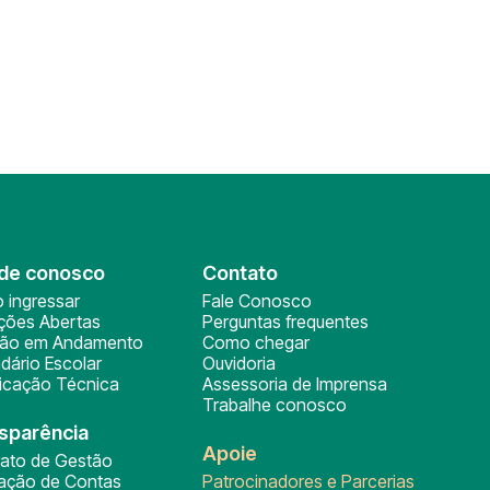
de conosco
Contato
 ingressar
Fale Conosco
ições Abertas
Perguntas frequentes
ção em Andamento
Como chegar
dário Escolar
Ouvidoria
ficação Técnica
Assessoria de Imprensa
Trabalhe conosco
sparência
Apoie
rato de Gestão
tação de Contas
Patrocinadores e Parcerias