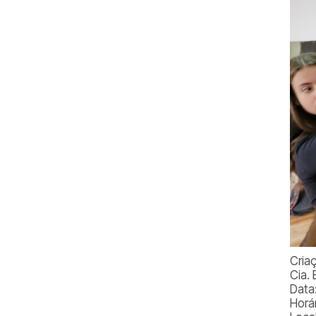
Cria
Cia.
Data:
Horár