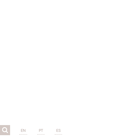
EN
PT
ES