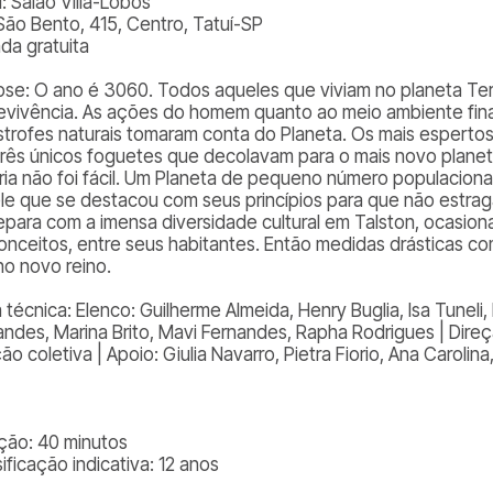
: Salão Villa-Lobos
São Bento, 415, Centro, Tatuí-SP
ada gratuita
pse: O ano é 3060. Todos aqueles que viviam no planeta Terr
evivência. As ações do homem quanto ao meio ambiente fina
strofes naturais tomaram conta do Planeta. Os mais esperto
três únicos foguetes que decolavam para o mais novo plane
ória não foi fácil. Um Planeta de pequeno número populacional
le que se destacou com seus princípios para que não estra
epara com a imensa diversidade cultural em Talston, ocasio
onceitos, entre seus habitantes. Então medidas drásticas co
no novo reino.
 técnica: Elenco: Guilherme Almeida, Henry Buglia, Isa Tuneli, 
andes, Marina Brito, Mavi Fernandes, Rapha Rodrigues | Direçã
ão coletiva | Apoio: Giulia Navarro, Pietra Fiorio, Ana Caroli
ção: 40 minutos
ificação indicativa: 12 anos