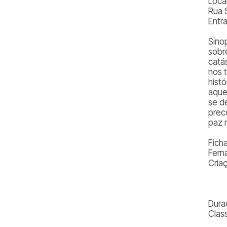
Local
Rua 
Entr
Sino
sobr
catá
nos 
hist
aque
se d
prec
paz 
Ficha
Fern
Criaç
Dura
Class