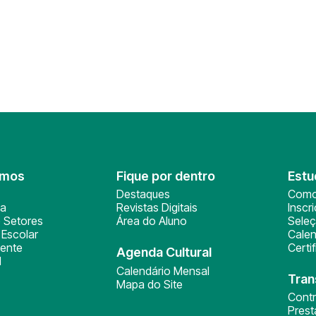
omos
Fique por dentro
Estu
Destaques
Como
ça
Revistas Digitais
Inscr
 Setores
Área do Aluno
Sele
Escolar
Calen
ente
Certi
Agenda Cultural
l
Calendário Mensal
Tran
Mapa do Site
Cont
Pres