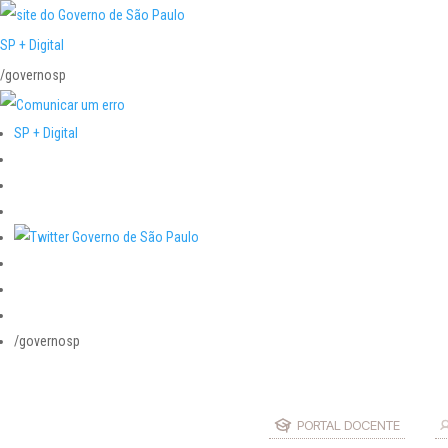
SP + Digital
/governosp
SP + Digital
/governosp
PORTAL DOCENTE