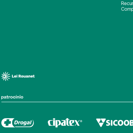
Recu
Comp