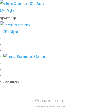
SP + Digital
/governosp
SP + Digital
/governosp
PORTAL DOCENTE