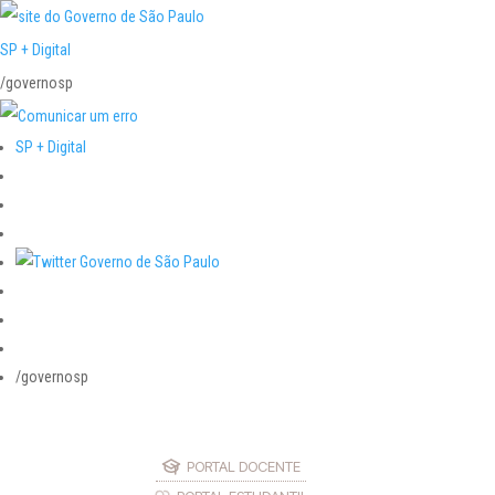
SP + Digital
/governosp
SP + Digital
/governosp
PORTAL DOCENTE