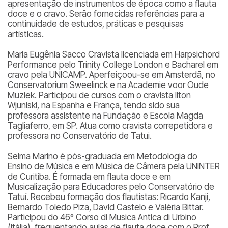
apresentação de instrumentos de época como a flauta
doce e o cravo. Serão fornecidas referências para a
continuidade de estudos, práticas e pesquisas
artísticas.
Maria Eugênia Sacco
Cravista licenciada em Harpsichord
Performance pelo Trinity College London e Bacharel em
cravo pela UNICAMP. Aperfeiçoou-se em Amsterdã, no
Conservatorium Sweelinck e na Academie voor Oude
Muziek. Participou de cursos com o cravista Ilton
Wjuniski, na Espanha e França, tendo sido sua
professora assistente na Fundação e Escola Magda
Tagliaferro, em SP. Atua como cravista correpetidora e
professora no Conservatório de Tatui.
Selma Marino
é pós
-graduada em Metodologia do
Ensino de Música e em Música de Câmera pela UNINTER
de Curitiba. É formada em flauta doce e em
Musicalização para Educadores pelo Conservatório de
Tatuí. Recebeu formação dos flautistas: Ricardo Kanji,
Bernardo Toledo Piza, David Castelo e Valéria Bittar.
Participou do 46º Corso di Musica Antica di Urbino
(Itália), frequentando aulas de flauta doce com o Prof.