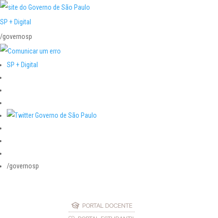
SP + Digital
/governosp
SP + Digital
/governosp
PORTAL DOCENTE