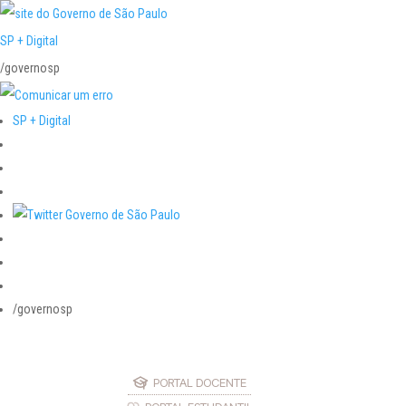
SP + Digital
/governosp
SP + Digital
/governosp
PORTAL DOCENTE