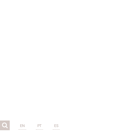
EN
PT
ES