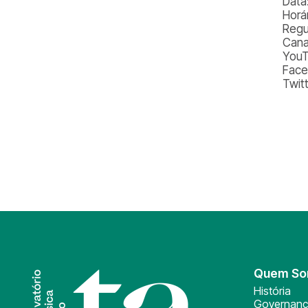
Data
Horá
Regu
Cana
YouT
Face
Twit
Quem S
História
Governan