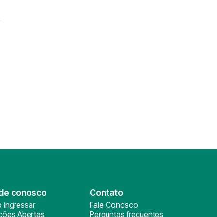
o
de conosco
Contato
 ingressar
Fale Conosco
ições Abertas
Perguntas frequentes