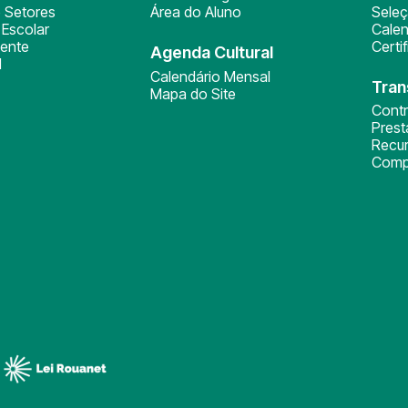
 Setores
Área do Aluno
Sele
Escolar
Calen
ente
Certi
Agenda Cultural
l
Calendário Mensal
Tran
Mapa do Site
Cont
Pres
Recu
Comp