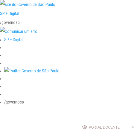
SP + Digital
/governosp
SP + Digital
/governosp
PORTAL DOCENTE