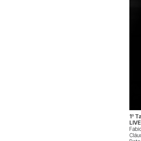
1º T
LIVE
Fabi
Cláu