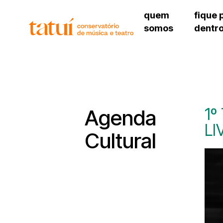
quem
fique 
somos
dentr
histórico
agenda cultural
governança
calendário escolar
unidades e setores
programas de conc
regimento escolar
revistas digitais
corpo docente
espaço estudantil
1º
Agenda
LI
Cultural