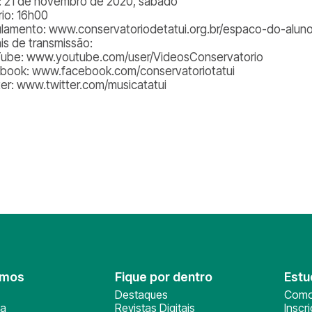
: 21 de novembro de 2020, sábado
rio: 16h00
lamento: www.conservatoriodetatui.org.br/espaco-do-alun
is de transmissão:
ube: www.youtube.com/user/VideosConservatorio
book: www.facebook.com/conservatoriotatui
ter: www.twitter.com/musicatatui
omos
Fique por dentro
Estu
Destaques
Como
ça
Revistas Digitais
Inscr