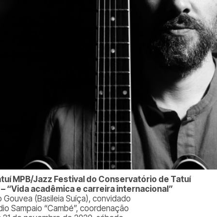
atuí MPB/Jazz Festival do Conservatório de Tatuí
 – “Vida acadêmica e carreira internacional”
o Gouvea (Basileia Suíça), convidado
dio Sampaio “Cambé”, coordenação