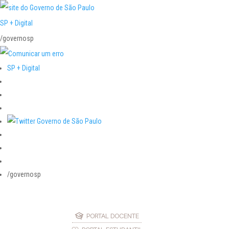
SP + Digital
/governosp
SP + Digital
/governosp
PORTAL DOCENTE