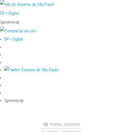
SP + Digital
/governosp
SP + Digital
/governosp
PORTAL DOCENTE