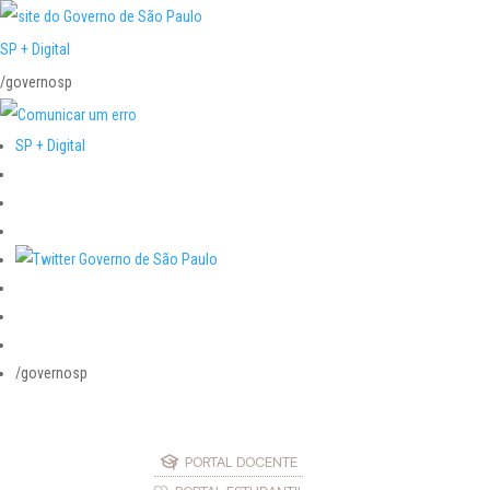
SP + Digital
/governosp
SP + Digital
/governosp
PORTAL DOCENTE