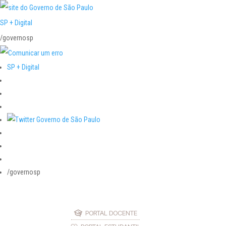
SP + Digital
/governosp
SP + Digital
/governosp
PORTAL DOCENTE