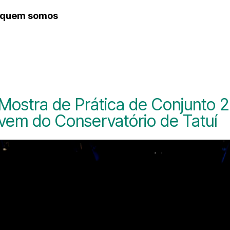
quem somos
histórico
 Mostra de Prática de Conjunto 
vem do Conservatório de Tatuí