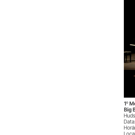
1º M
Big 
Huds
Data:
Horá
Loca