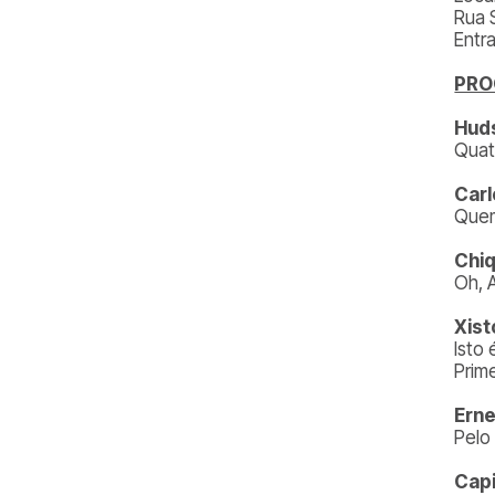
Rua 
Entr
PR
Hud
Quat
Car
Quem
Chiq
Oh, 
Xist
Isto
Prim
Erne
Pelo
Capi