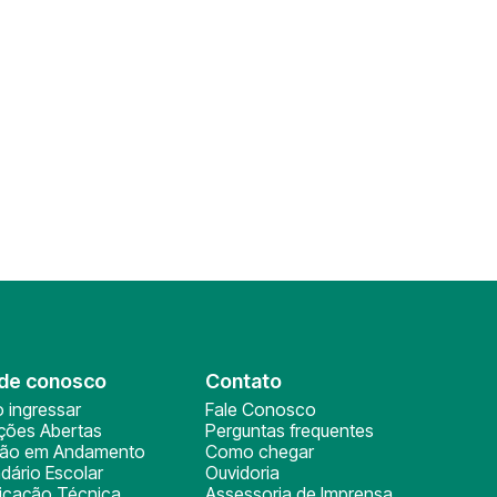
de conosco
Contato
 ingressar
Fale Conosco
ições Abertas
Perguntas frequentes
ção em Andamento
Como chegar
dário Escolar
Ouvidoria
ficação Técnica
Assessoria de Imprensa