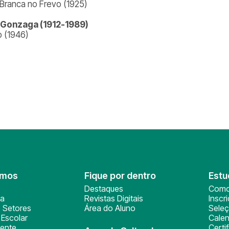
 Branca no Frevo (1925)
 Gonzaga (1912-1989)
o (1946)
omos
Fique por dentro
Estu
Destaques
Como
ça
Revistas Digitais
Inscr
 Setores
Área do Aluno
Sele
Escolar
Calen
ente
Certi