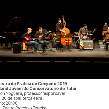
ostra de Prática de Conjunto 2019
Band Jovem do Conservatório de Tatuí
on Nogueira, professor responsável
 30 de abril, terça-feira
rio: 20h00
l: Teatro Procópio Ferreira