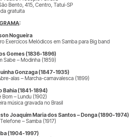
São Bento, 415, Centro, Tatuí-SP
ada gratuita
OGRAMA
:
son Nogueira
ro Exercícos Melódicos em Samba para Big band
los Gomes (1836-1896)
 Sabe – Modinha (1859)
uinha Gonzaga (1847-1935)
Abre-alas – Marcha-carnavalesca (1899)
o Bahia (1841-1894)
 é Bom – Lundu (1902)
eira música gravada no Brasil
sto Joaquim Maria dos Santos – Donga (1890-1974)
 Telefone – Samba (1917)
ba (1904-1997)