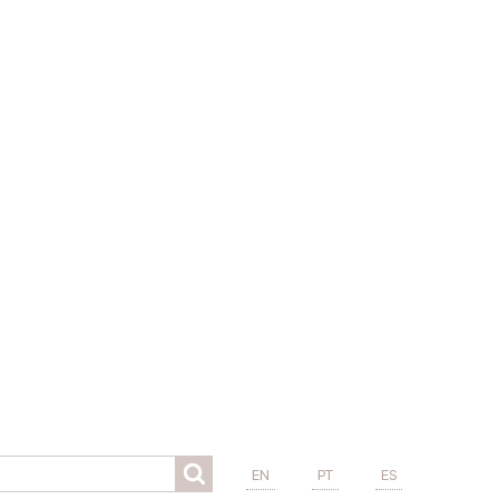
EN
PT
ES