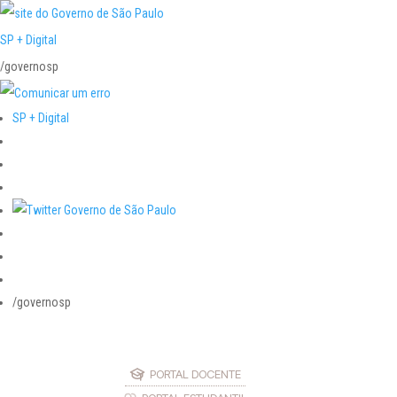
SP + Digital
/governosp
SP + Digital
/governosp
PORTAL DOCENTE