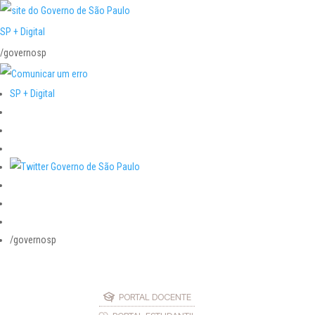
SP + Digital
/governosp
SP + Digital
/governosp
PORTAL DOCENTE