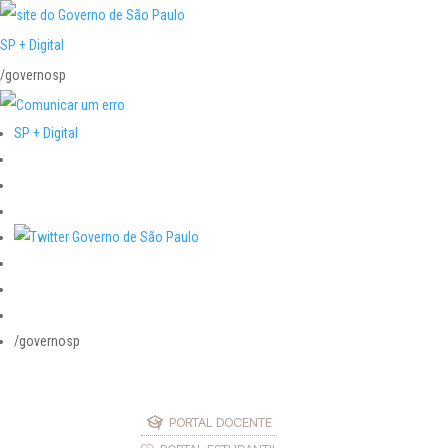
SP + Digital
/governosp
SP + Digital
/governosp
PORTAL DOCENTE