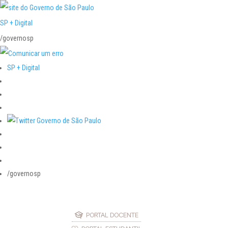
SP + Digital
/governosp
SP + Digital
/governosp
PORTAL DOCENTE