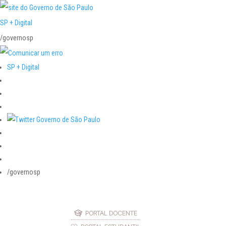
SP + Digital
/governosp
SP + Digital
/governosp
PORTAL DOCENTE