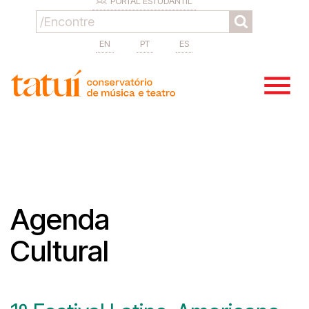
PORTAL ESTUDANTIL
EN
PT
ES
Agenda
Cultural