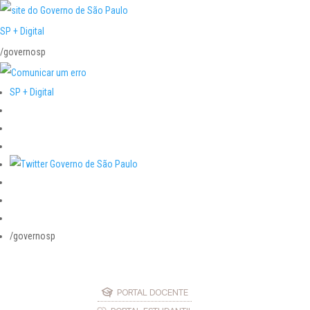
SP + Digital
/governosp
SP + Digital
/governosp
PORTAL DOCENTE