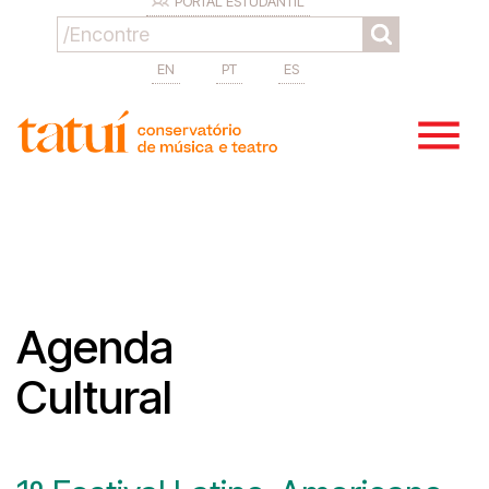
PORTAL ESTUDANTIL
EN
PT
ES
Agenda
Cultural