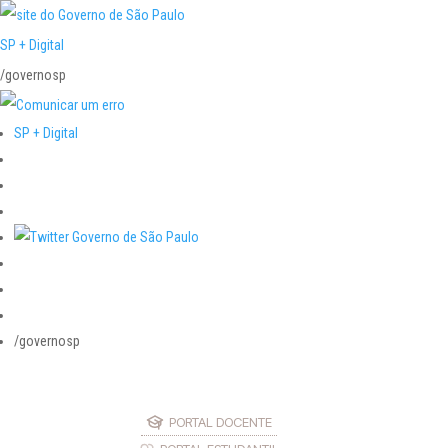
SP + Digital
/governosp
SP + Digital
/governosp
PORTAL DOCENTE