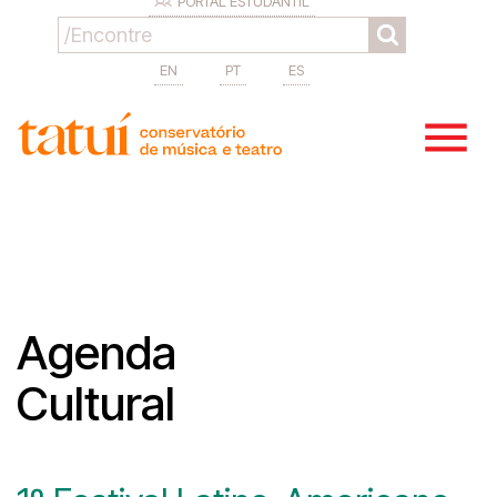
PORTAL ESTUDANTIL
EN
PT
ES
Agenda
Cultural