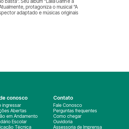
o basta”. Seu álbum “Laila Garin e a
 Atualmente, protagoniza o musical “A
spector adaptado e músicas originais
de conosco
Contato
 ingressar
Fale Conosco
ições Abertas
Perguntas frequentes
ção em Andamento
Como chegar
dário Escolar
Ouvidoria
ficação Técnica
Assessoria de Imprensa