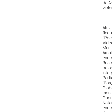
da A
viol
Atriz
fico
“Roc
Vide
Muri
Arna
cant
Buar
pelo
inter
Parti
“For
Glob
mens
Guer
Nata
cant