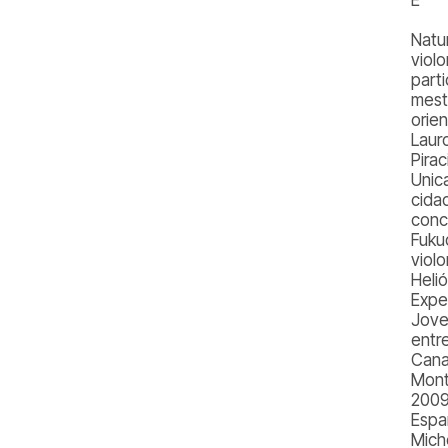
Natu
viol
part
mest
orie
Lauro
Pira
Unic
cida
conc
Fuku
viol
Heli
Expe
Jove
entr
Cana
Mont
2009
Espa
Mich