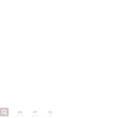
EN
PT
ES