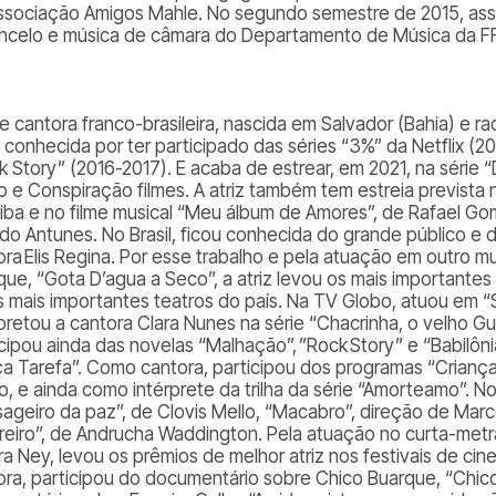
ssociação Amigos Mahle. No segundo semestre de 2015, ass
oncelo e música de câmara do Departamento de Música da 
 e cantora franco-brasileira, nascida em Salvador (Bahia) e ra
u conhecida por ter participado das séries “3%” da Netflix (
k Story” (2016-2017). E acaba de estrear, em 2021, na série
o e Conspiração filmes. A atriz também tem estreia prevista no
tiba e no filme musical “Meu álbum de Amores”, de Rafael G
ldo Antunes. No Brasil, ficou conhecida do grande público e d
ora Elis Regina. Por esse trabalho e pela atuação em outro m
que, “Gota D’agua a Seco”, a atriz levou os mais importante
s mais importantes teatros do país. Na TV Globo, atuou em “
pretou a cantora Clara Nunes na série “Chacrinha, o velho Guer
cipou ainda das novelas “Malhação”, ”Rock Story” e “Babilônia
ça Tarefa”. Como cantora, participou dos programas “Crianç
o, e ainda como intérprete da trilha da série “Amorteamo”. N
ageiro da paz”, de Clovis Mello, “Macabro”, direção de Marc
reiro”, de Andrucha Waddington. Pela atuação no curta-metr
ra Ney, levou os prêmios de melhor atriz nos festivais de c
ora, participou do documentário sobre Chico Buarque, “Chico –