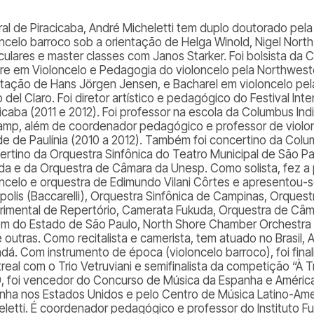
ral de Piracicaba, André Micheletti tem duplo doutorado pela 
oncelo barroco sob a orientação de Helga Winold, Nigel North 
iculares e master classes com Janos Starker. Foi bolsista da
re em Violoncelo e Pedagogia do violoncelo pela Northwest
ntação de Hans Jörgen Jensen, e Bacharel em violoncelo pel
 del Claro. Foi diretor artístico e pedagógico do Festival Int
cicaba (2011 e 2012). Foi professor na escola da Columbus Ind
amp, além de coordenador pedagógico e professor de violon
de de Paulínia (2010 a 2012). Também foi concertino da Colu
ertino da Orquestra Sinfônica do Teatro Municipal de São Pa
da e da Orquestra de Câmara da Unesp. Como solista, fez a 
oncelo e orquestra de Edimundo Vilani Côrtes e apresentou-s
ópolis (Baccarelli), Orquestra Sinfônica de Campinas, Orquest
rimental de Repertório, Camerata Fukuda, Orquestra de Câm
m do Estado de São Paulo, North Shore Chamber Orchestra 
e outras. Como recitalista e camerista, tem atuado no Brasil,
dá. Com instrumento de época (violoncelo barroco), foi final
real com o Trio Vetruviani e semifinalista da competição “À 
, foi vencedor do Concurso de Música da Espanha e América
nha nos Estados Unidos e pelo Centro de Música Latino-Ameri
eletti. É coordenador pedagógico e professor do Instituto F