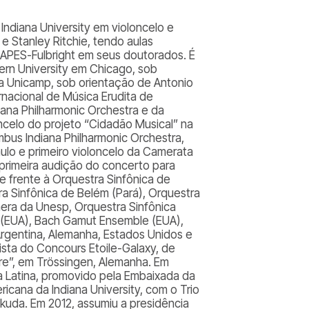
Indiana University em violoncelo e
e Stanley Ritchie, tendo aulas
 CAPES-Fulbright em seus doutorados. É
ern University em Chicago, sob
a Unicamp, sob orientação de Antonio
ernacional de Música Erudita de
iana Philharmonic Orchestra e da
celo do projeto “Cidadão Musical” na
mbus Indiana Philharmonic Orchestra,
ulo e primeiro violoncelo da Camerata
primeira audição do concerto para
e frente à Orquestra Sinfônica de
ra Sinfônica de Belém (Pará), Orquestra
era da Unesp, Orquestra Sinfônica
(EUA), Bach Gamut Ensemble (EUA),
 Argentina, Alemanha, Estados Unidos e
ista do Concours Etoile-Galaxy, de
Tre”, em Trössingen, Alemanha. Em
 Latina, promovido pela Embaixada da
cana da Indiana University, com o Trio
ukuda. Em 2012, assumiu a presidência