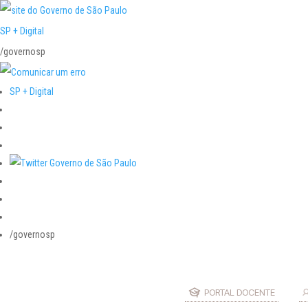
SP + Digital
/governosp
SP + Digital
/governosp
PORTAL DOCENTE