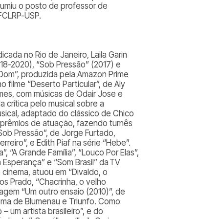
umiu o posto de professor de
FFCLRP-USP.
dicada no Rio de Janeiro, Laila Garin
2018-2020), “Sob Pressão” (2017) e
 “Dom”, produzida pela Amazon Prime
 filme “Deserto Particular”, de Aly
omes, com músicas de Odair Jose e
a crítica pelo musical sobre a
usical, adaptado do clássico de Chico
s prêmios de atuação, fazendo turnês
Sob Pressão”, de Jorge Furtado,
reiro”, e Edith Piaf na série “Hebe”.
”, “A Grande Família”, “Louco Por Elas”,
a Esperança” e “Som Brasil” da TV
o cinema, atuou em “Divaldo, o
os Prado, “Chacrinha, o velho
agem “Um outro ensaio (2010)”, de
inema de Blumenau e Triunfo. Como
 um artista brasileiro”, e do