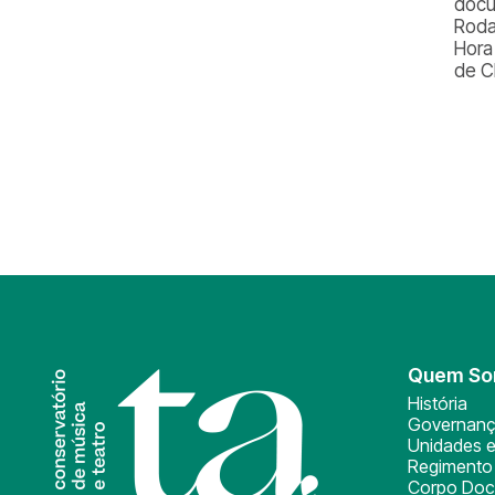
docum
Roda
Hora
de C
Quem S
História
Governan
Unidades e
Regimento 
Corpo Doc