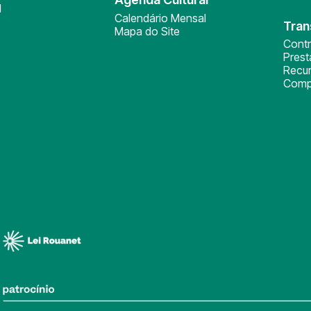
l
Calendário Mensal
Tran
Mapa do Site
Cont
Pres
Recu
Comp