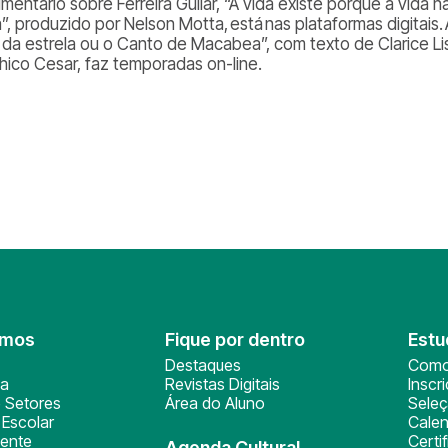
entário sobre Ferreira Gullar, “A vida existe porque a vida nã
”, produzido por Nelson Motta, está nas plataformas digitais.
 da estrela ou o Canto de Macabea”, com texto de Clarice Li
hico Cesar, faz temporadas on-line.
omos
Fique por dentro
Estu
Destaques
Como
ça
Revistas Digitais
Inscr
 Setores
Área do Aluno
Sele
Escolar
Calen
ente
Certi
Agenda Cultural