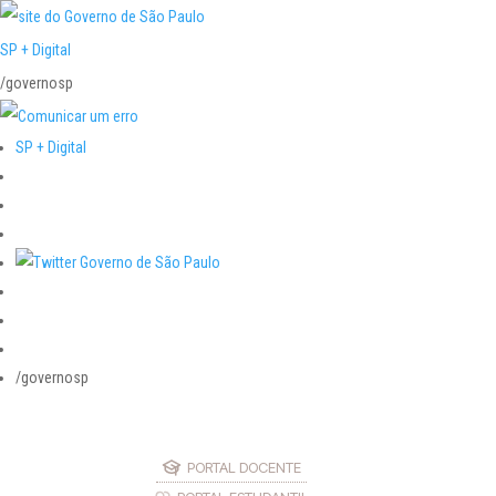
SP + Digital
/governosp
SP + Digital
/governosp
PORTAL DOCENTE