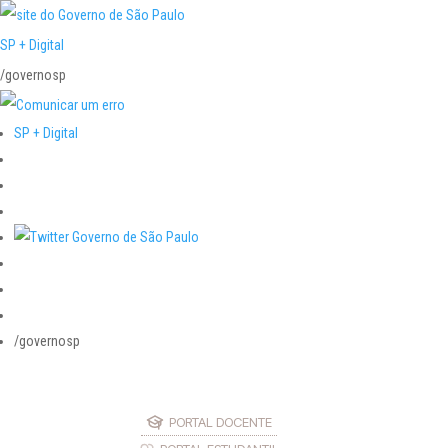
SP + Digital
/governosp
SP + Digital
/governosp
PORTAL DOCENTE