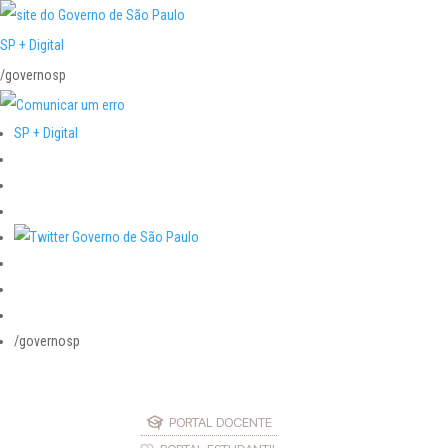
SP + Digital
/governosp
SP + Digital
/governosp
PORTAL DOCENTE