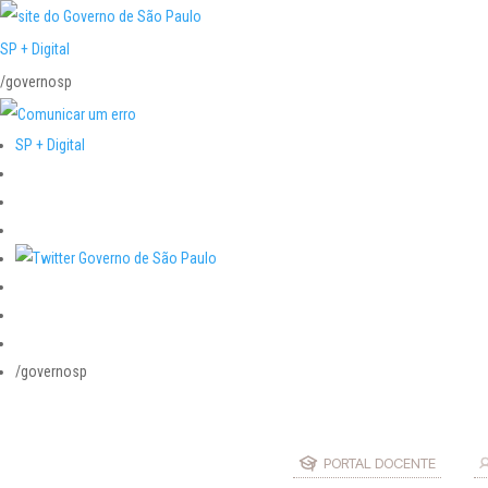
SP + Digital
/governosp
SP + Digital
/governosp
PORTAL DOCENTE