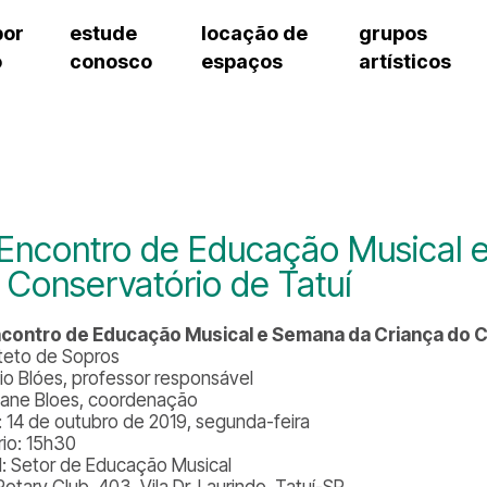
por
estude
locação de
grupos
o
conosco
espaços
artísticos
cursos regulares
bilheteria
teatro procópio ferreira
artes cênicas
grupos artísticos de bolsistas
fale cono
cursos livres
cursos regulares
salão villa-lobos
música
grupos pedagógicos – sede
ouvidoria 
cursos de aperfeiçoamento
cursos livres
erto
auditório unidade chiquinha gonzaga
processo seletivo
grupos pedagógicos – polo
pergunta
chiquinha gonzaga
cursos de aperfeiçoamento
orientações para locação
como che
a
visite o c
3
sceic-sp
 Encontro de Educação Musical 
to
equipe té
 Conservatório de Tatuí
josé do rio pardo
assessori
trabalhe 
ncontro de Educação Musical e Semana da Criança do C
teto de Sopros
io Blóes, professor responsável
tiane Bloes, coordenação
: 14 de outubro de 2019, segunda-feira
rio: 15h30
l: Setor de Educação Musical
otary Club, 403, Vila Dr. Laurindo, Tatuí-SP