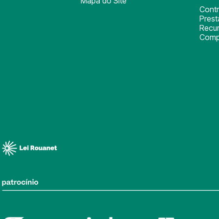
Mapa do Site
Cont
Pres
Recu
Comp