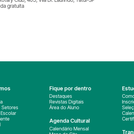
ada gratuita
omos
Fique por dentro
Estu
Destaques
Como
ça
Revistas Digitais
Inscr
 Setores
Área do Aluno
Sele
Escolar
Calen
ente
Certi
Agenda Cultural
l
Calendário Mensal
Tran