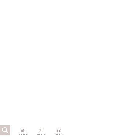
EN
PT
ES