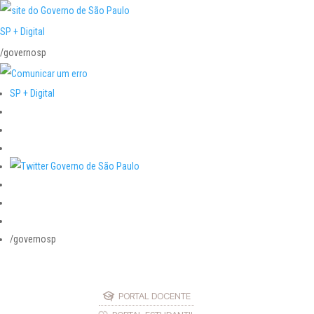
SP + Digital
/governosp
SP + Digital
/governosp
PORTAL DOCENTE