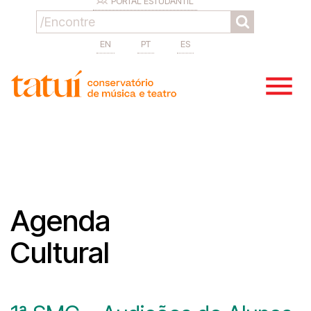
PORTAL ESTUDANTIL
EN
PT
ES
Agenda
Cultural