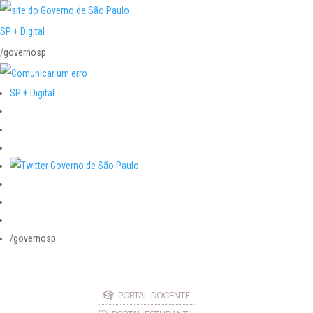
SP + Digital
/governosp
SP + Digital
/governosp
PORTAL DOCENTE