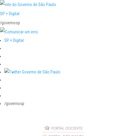
SP + Digital
/governosp
SP + Digital
/governosp
PORTAL DOCENTE