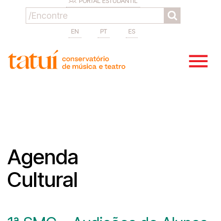
PORTAL ESTUDANTIL
EN
PT
ES
Agenda
Cultural