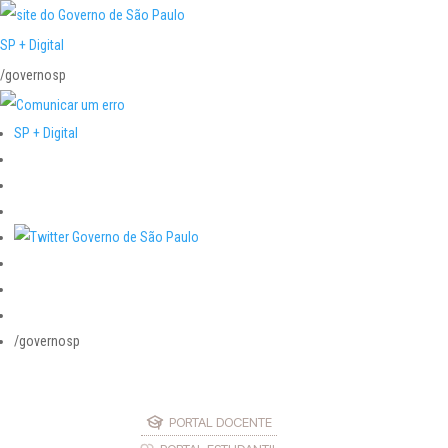
SP + Digital
/governosp
SP + Digital
/governosp
PORTAL DOCENTE