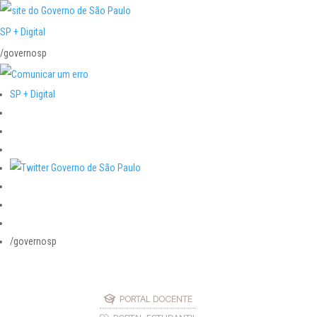
SP + Digital
/governosp
SP + Digital
/governosp
PORTAL DOCENTE