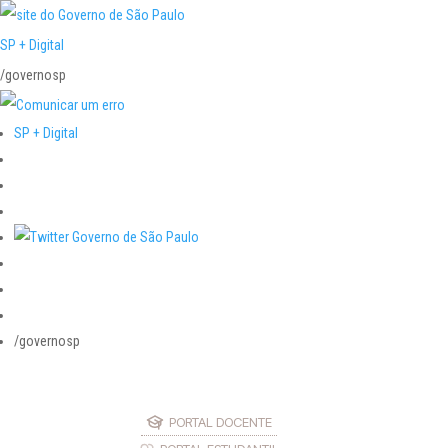
SP + Digital
/governosp
SP + Digital
/governosp
PORTAL DOCENTE