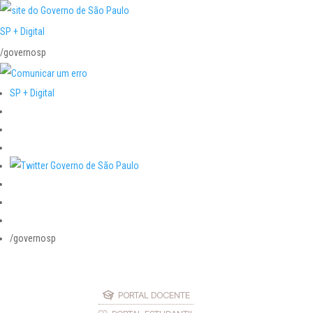
SP + Digital
/governosp
SP + Digital
/governosp
PORTAL DOCENTE