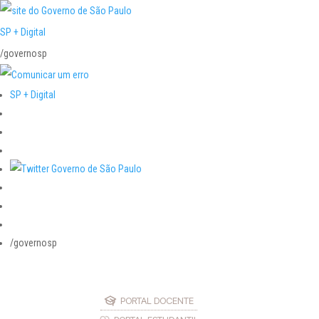
SP + Digital
/governosp
SP + Digital
/governosp
PORTAL DOCENTE