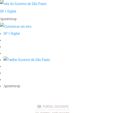
SP + Digital
/governosp
SP + Digital
/governosp
PORTAL DOCENTE