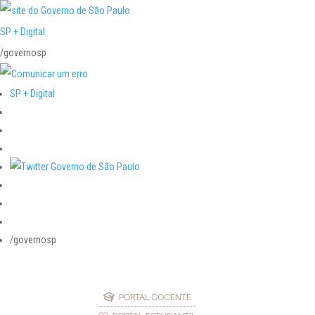
SP + Digital
/governosp
SP + Digital
/governosp
PORTAL DOCENTE