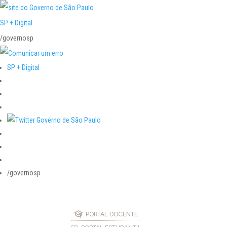
SP + Digital
/governosp
SP + Digital
/governosp
PORTAL DOCENTE