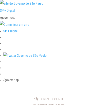
SP + Digital
/governosp
SP + Digital
/governosp
PORTAL DOCENTE