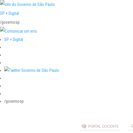
SP + Digital
/governosp
SP + Digital
/governosp
PORTAL DOCENTE