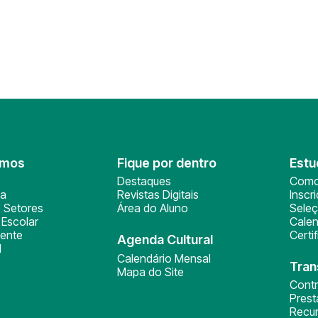
omos
Fique por dentro
Estu
Destaques
Como
ça
Revistas Digitais
Inscr
 Setores
Área do Aluno
Sele
Escolar
Calen
ente
Certi
Agenda Cultural
l
Calendário Mensal
Tran
Mapa do Site
Cont
Pres
Recu