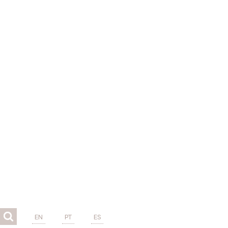
EN
PT
ES