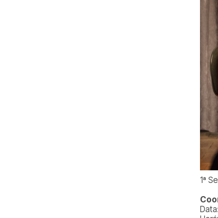
1ª S
Coor
Data