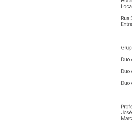
Horá
Loca
Rua 
Entr
Grup
Duo 
Duo 
Duo 
Prof
José
Marc