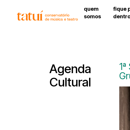
quem
fique 
somos
dentr
histórico
agenda cultural
governança
calendário escolar
unidades e setores
programas de conc
regimento escolar
revistas digitais
corpo docente
espaço estudantil
1ª
Agenda
Gr
Cultural