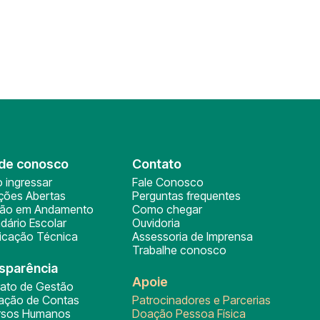
de conosco
Contato
 ingressar
Fale Conosco
ições Abertas
Perguntas frequentes
ção em Andamento
Como chegar
dário Escolar
Ouvidoria
ficação Técnica
Assessoria de Imprensa
Trabalhe conosco
sparência
Apoie
rato de Gestão
tação de Contas
Patrocinadores e Parcerias
rsos Humanos
Doação Pessoa Física