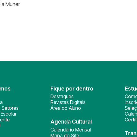
la Muner
omos
Fique por dentro
Estu
Destaques
Como
ça
Revistas Digitais
Inscr
 Setores
Área do Aluno
Sele
Escolar
Calen
ente
Certi
Agenda Cultural
l
Calendário Mensal
Tran
Mapa do Site