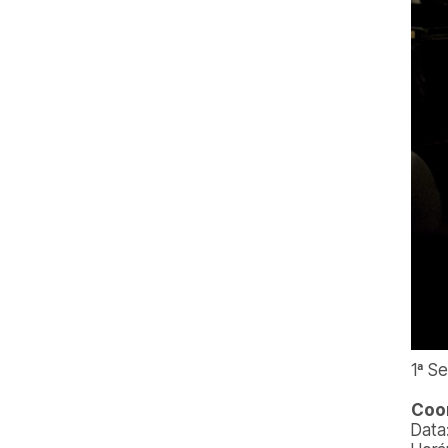
1ª S
Coor
Data