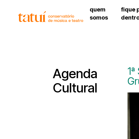
quem
fique 
somos
dentr
histórico
agenda cultural
governança
calendário escolar
unidades e setores
programas de conc
regimento escolar
revistas digitais
corpo docente
espaço estudantil
1ª
Agenda
Gr
Cultural