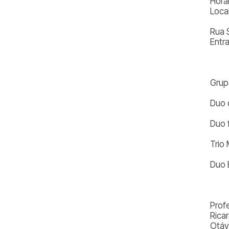
Horár
Local
Rua 
Entr
Grup
Duo 
Duo f
Trio
Duo E
Prof
Rica
Otáv