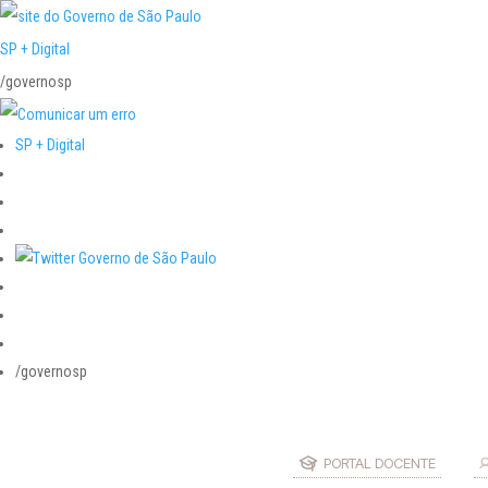
SP + Digital
/governosp
SP + Digital
/governosp
PORTAL DOCENTE