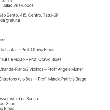
io: 17h
: Salão Villa-Lobos
São Bento, 415, Centro, Tatuí-SP
ada gratuita
os:
de flautas – Prof. Otávio Blóes
lauta e violão – Prof. Otávio Blóes
 Miranda-Piano/2 Violinos – Profª Angela Muner
ntretons (violões) – Profª Márcia Patrícia Braga
essores(as) na Banca:
rdo Grion
io Blóes