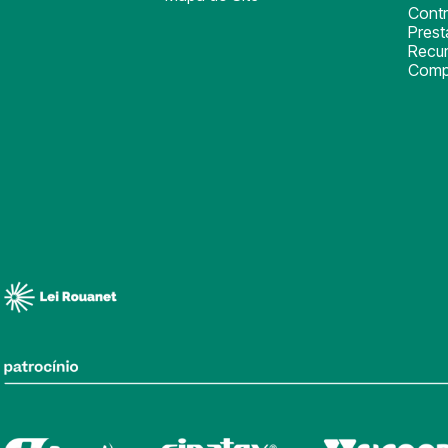
Cont
Pres
Recu
Comp