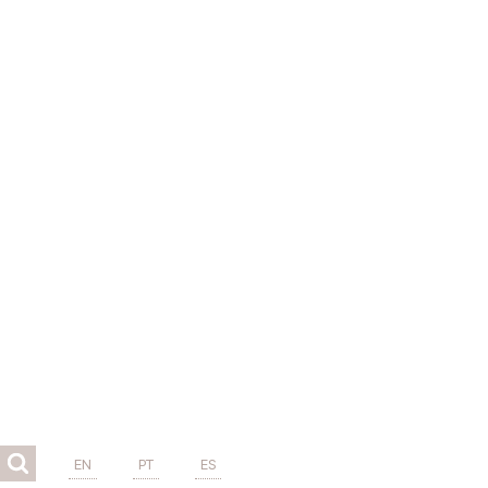
EN
PT
ES