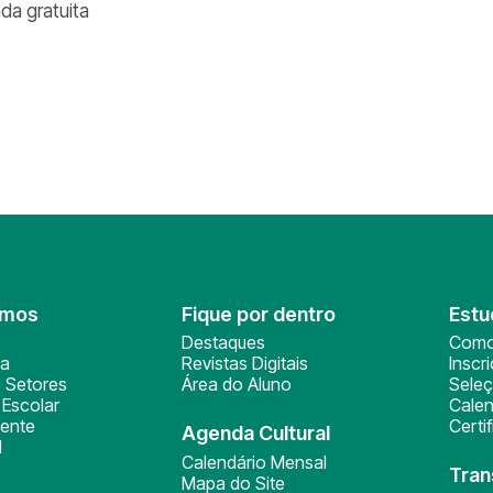
ada gratuita
omos
Fique por dentro
Estu
Destaques
Como
ça
Revistas Digitais
Inscr
 Setores
Área do Aluno
Sele
Escolar
Calen
ente
Certi
Agenda Cultural
l
Calendário Mensal
Tran
Mapa do Site