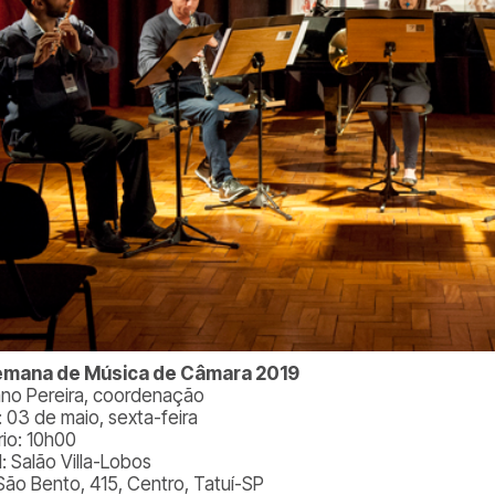
emana de Música de Câmara 2019
ano Pereira, coordenação
: 03 de maio, sexta-feira
rio: 10h00
: Salão Villa-Lobos
São Bento, 415, Centro, Tatuí-SP