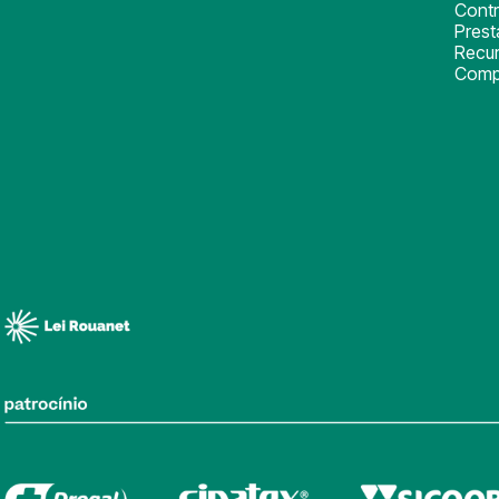
Cont
Pres
Recu
Comp