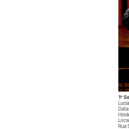
1ª S
Luci
Data
Horá
Local
Rua 