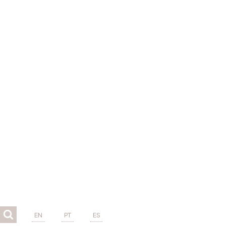
EN
PT
ES