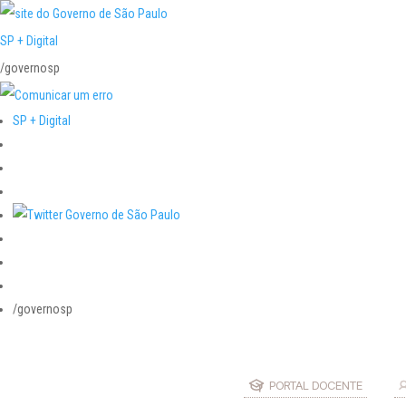
SP + Digital
/governosp
SP + Digital
/governosp
PORTAL DOCENTE