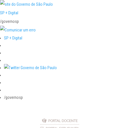
SP + Digital
/governosp
SP + Digital
/governosp
PORTAL DOCENTE