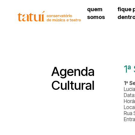
quem
fique 
somos
dentr
histórico
agenda cultural
governança
calendário escolar
unidades e setores
programas de conc
regimento escolar
revistas digitais
corpo docente
espaço estudantil
1ª
Agenda
Cultural
1ª S
Luci
Data:
Horá
Local
Rua 
Entr