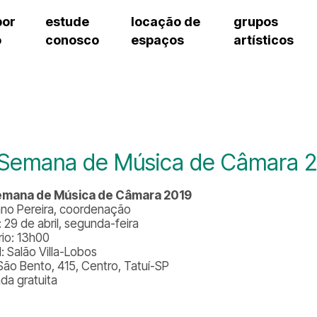
por
estude
locação de
grupos
o
conosco
espaços
artísticos
teatro procópio ferreira
artes cênicas
grupos artísticos de bolsistas
fale cono
salão villa-lobos
música
grupos pedagógicos – sede
pergunta
erto
auditório unidade chiquinha gonzaga
processo seletivo
grupos pedagógicos – polo
como che
orientações para locação
visite o c
equipe té
assessori
 Semana de Música de Câmara 
trabalhe 
emana de Música de Câmara 2019
ano Pereira, coordenação
 29 de abril, segunda-feira
rio: 13h00
: Salão Villa-Lobos
São Bento, 415, Centro, Tatuí-SP
ada gratuita