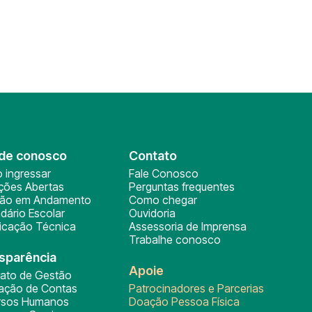
de conosco
Contato
 ingressar
Fale Conosco
ições Abertas
Perguntas frequentes
ção em Andamento
Como chegar
dário Escolar
Ouvidoria
ficação Técnica
Assessoria de Imprensa
Trabalhe conosco
sparência
Apoie
rato de Gestão
tação de Contas
Patrocinadores e Parcerias
rsos Humanos
Doação Pessoa Física