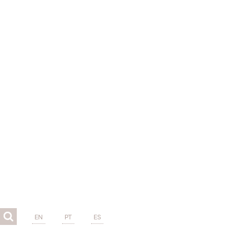
EN
PT
ES