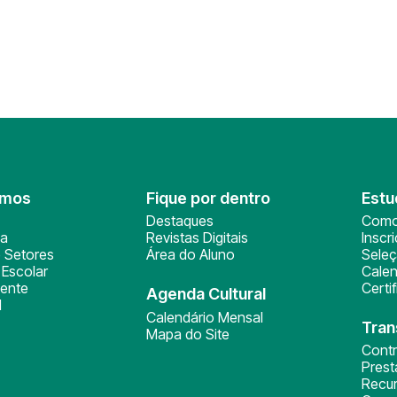
omos
Fique por dentro
Estu
Destaques
Como
ça
Revistas Digitais
Inscr
 Setores
Área do Aluno
Sele
Escolar
Calen
ente
Certi
Agenda Cultural
l
Calendário Mensal
Tran
Mapa do Site
Cont
Pres
Recu