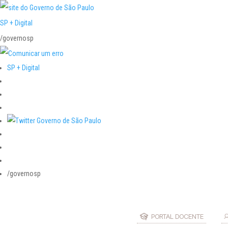
SP + Digital
/governosp
SP + Digital
/governosp
PORTAL DOCENTE