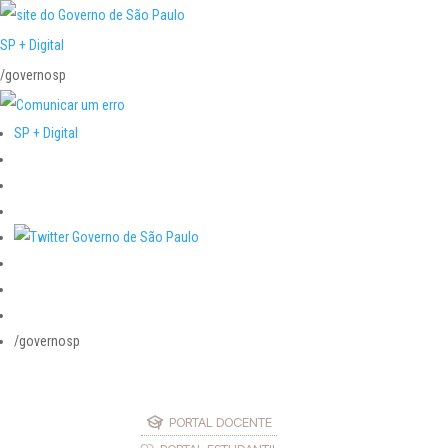
SP + Digital
/governosp
SP + Digital
/governosp
PORTAL DOCENTE