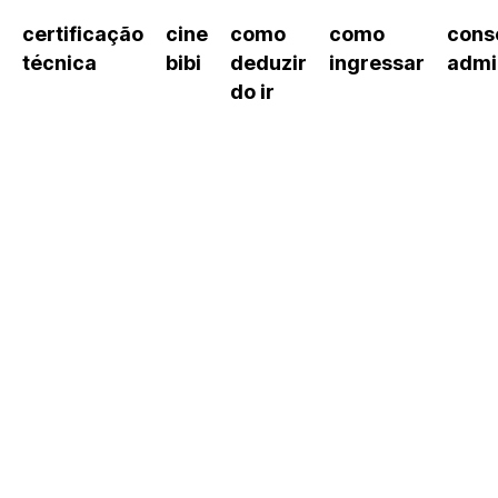
certificação
cine
como
como
cons
técnica
bibi
deduzir
ingressar
admi
do ir