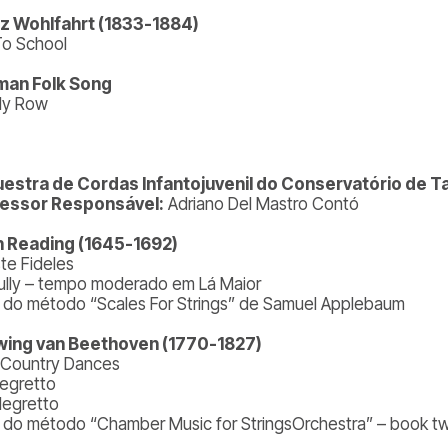
z Wohlfahrt (1833-1884)
To School
man Folk Song
tly Row
estra de Cordas Infantojuvenil do Conservatório de Ta
essor Responsável:
Adriano Del Mastro Contó
 Reading (1645-1692)
te Fideles
ully – tempo moderado em Lá Maior
1 do método “Scales For Strings” de Samuel Applebaum
ing van Beethoven (1770-1827)
Country Dances
llegretto
Allegretto
0 do método “Chamber Music for StringsOrchestra” – book 