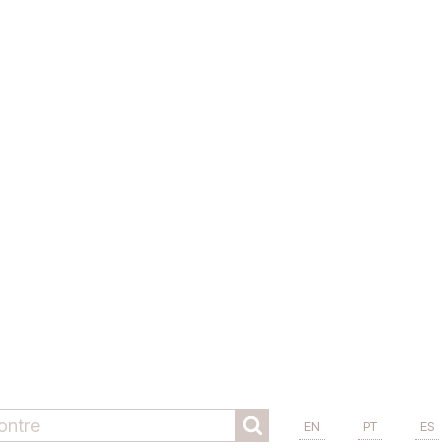
EN
PT
ES