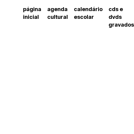
página
agenda
calendário
cds e
inicial
cultural
escolar
dvds
gravados