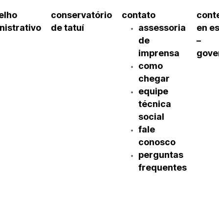
elho
conservatório
contato
cont
nistrativo
de tatuí
assessoria
en e
de
–
imprensa
gove
como
chegar
equipe
técnica
social
fale
conosco
perguntas
frequentes