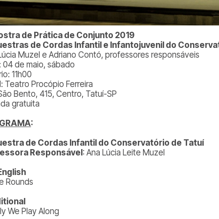
ostra de Prática de Conjunto 2019
estras de Cordas Infantil e Infantojuvenil do Conserva
Lúcia Muzel e Adriano Contó, professores responsáveis
: 04 de maio, sábado
io: 11h00
l: Teatro Procópio Ferreira
São Bento, 415, Centro, Tatuí-SP
ada gratuita
OGRAMA
:
estra de Cordas Infantil do Conservatório de Tatuí
fessora Responsável
: Ana Lúcia Leite Muzel
English
e Rounds
itional
ily We Play Along