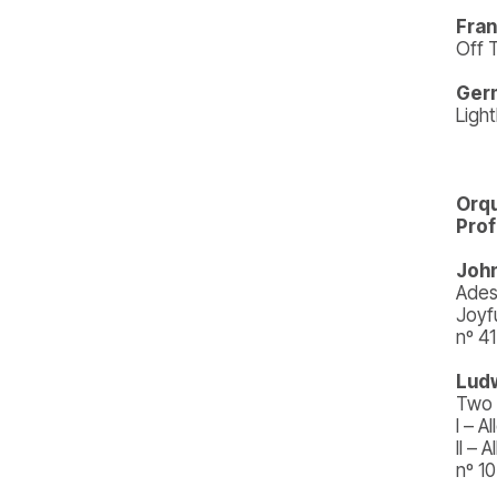
Fran
Off 
Ger
Ligh
Orqu
Prof
John
Ades
Joyf
nº 4
Ludw
Two 
I – A
II – 
nº 1