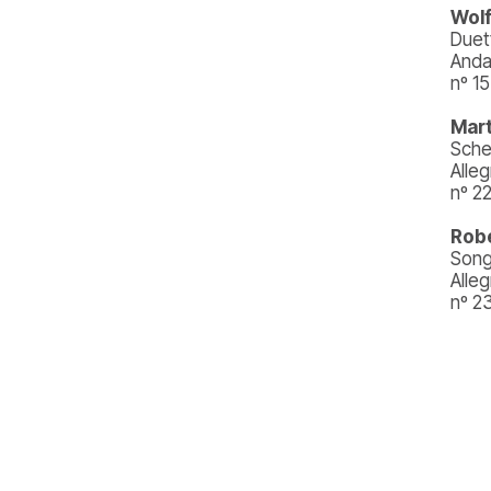
Wol
Duet
Anda
nº 1
Mart
Sche
Alleg
nº 2
Robe
Song
Alleg
nº 2