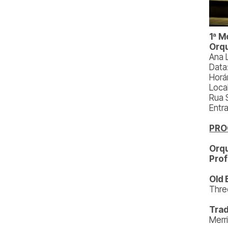
1ª M
Orqu
Ana 
Data
Horár
Loca
Rua 
Entr
PR
Orqu
Pro
Old 
Thre
Trad
Merr